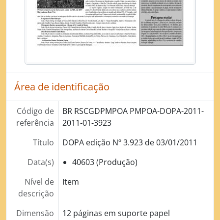
[Série] Licenciamento das atividades econômicas no Município (Concessão de Alvará)
[Série] Licenciamento de obras e edificações
[Série] Administração de Tributos
[Série] Contencioso Administrativo
[Série] Arrecadação de Tributos
[Série] Aquisição de bens e contratação de serviços
[Série] Gerenciamento do patrimônio documental
Área de identificação
[Série] Gerenciamento do patrimônio imobiliário
[Série] Fiscalização de Atos pelo Legislativo (demandas da Câmara de Vereadores)
Código de
BR RSCGDPMPOA PMPOA-DOPA-2011-
[Série] Elaboração de Atos Normativos
referência
2011-01-3923
[Série] Preservação e Conservação Ambiental
[Série] Gestão de Recursos Humanos - Processo Disciplinar
Título
DOPA edição Nº 3.923 de 03/01/2011
Data(s)
40603 (Produção)
Nível de
Item
descrição
Dimensão
12 páginas em suporte papel