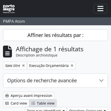
Skip to main content
Togg
PMPA Atom
Affiner les résultats par :
Affichage de 1 résultats
Description archivistique
Remove filter:
Remove filter:
Sans titre
Execução Orçamentária
Options de recherche avancée
Aperçu avant impression
Card view
Table view
Trier par: Identifiant
Direction: Croissant