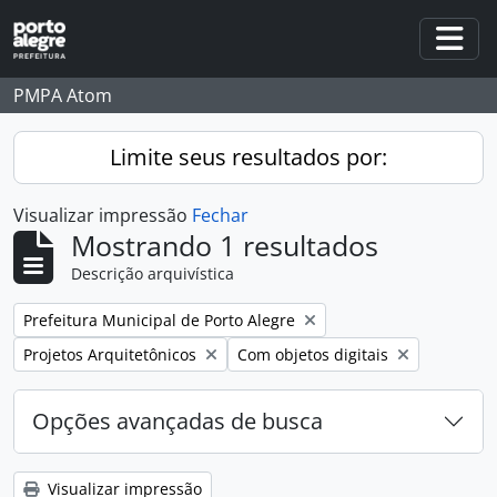
Skip to main content
Togg
PMPA Atom
Limite seus resultados por:
Visualizar impressão
Fechar
Mostrando 1 resultados
Descrição arquivística
Remover filtro:
Prefeitura Municipal de Porto Alegre
Remover filtro:
Remover filtro:
Projetos Arquitetônicos
Com objetos digitais
Opções avançadas de busca
Visualizar impressão