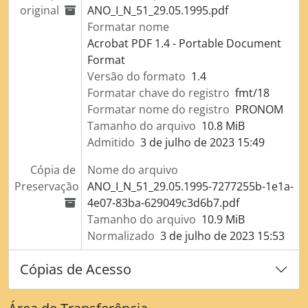
original
ANO_I_N_51_29.05.1995.pdf
Formatar nome
Acrobat PDF 1.4 - Portable Document
Format
Versão do formato
1.4
Formatar chave do registro
fmt/18
Formatar nome do registro
PRONOM
Tamanho do arquivo
10.8 MiB
Admitido
3 de julho de 2023 15:49
Cópia de
Nome do arquivo
Preservação
ANO_I_N_51_29.05.1995-7277255b-1e1a-
4e07-83ba-629049c3d6b7.pdf
Tamanho do arquivo
10.9 MiB
Normalizado
3 de julho de 2023 15:53
Cópias de Acesso