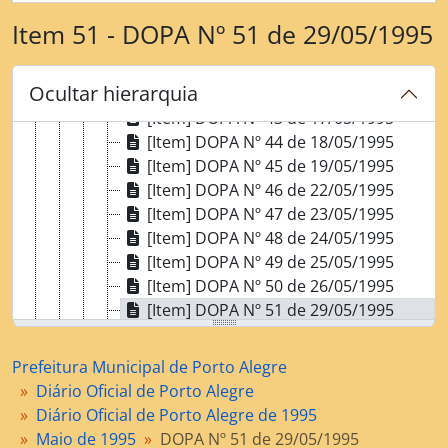
[Item] DOPA Nº 39 de 11/05/1995
Item 51 - DOPA Nº 51 de 29/05/1995
[Item] DOPA Nº 40 de 12/05/1995
[Item] DOPA Nº 41 de 15/05/1995
Ocultar hierarquia
[Item] DOPA Nº 42 de 16/05/1995
[Item] DOPA Nº 43 de 17/05/1995
[Item] DOPA Nº 44 de 18/05/1995
[Item] DOPA Nº 45 de 19/05/1995
[Item] DOPA Nº 46 de 22/05/1995
[Item] DOPA Nº 47 de 23/05/1995
[Item] DOPA Nº 48 de 24/05/1995
[Item] DOPA Nº 49 de 25/05/1995
[Item] DOPA Nº 50 de 26/05/1995
[Item] DOPA Nº 51 de 29/05/1995
[Item] DOPA Nº 52 de 29/05/1995
[Item] DOPA Nº 53 de 31/05/1995
Prefeitura Municipal de Porto Alegre
[Dossiê] Junho de 1995
Diário Oficial de Porto Alegre
[Dossiê] Julho de 1995
Diário Oficial de Porto Alegre de 1995
[Dossiê] Agosto de 1995
Maio de 1995
DOPA Nº 51 de 29/05/1995