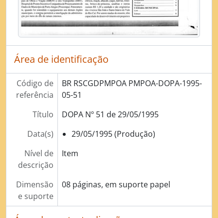
[Subsérie] Diário Oficial de Porto Alegre de 2011
[Série] Licenciamento das atividades econômicas no Município (Concessão de Alvará)
[Série] Licenciamento de obras e edificações
[Série] Administração de Tributos
[Série] Contencioso Administrativo
Área de identificação
[Série] Arrecadação de Tributos
[Série] Aquisição de bens e contratação de serviços
Código de
BR RSCGDPMPOA PMPOA-DOPA-1995-
[Série] Gerenciamento do patrimônio documental
referência
05-51
[Série] Gerenciamento do patrimônio imobiliário
[Série] Fiscalização de Atos pelo Legislativo (demandas da Câmara de Vereadores)
Título
DOPA Nº 51 de 29/05/1995
[Série] Elaboração de Atos Normativos
Data(s)
29/05/1995 (Produção)
[Série] Preservação e Conservação Ambiental
[Série] Gestão de Recursos Humanos - Processo Disciplinar
Nível de
Item
descrição
Dimensão
08 páginas, em suporte papel
e suporte