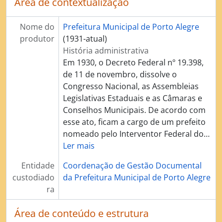
Área de contextualização
[Série] Licenciamento de obras e edificações
[Série] Administração de Tributos
Nome do
Prefeitura Municipal de Porto Alegre
[Série] Contencioso Administrativo
produtor
(1931-atual)
[Série] Arrecadação de Tributos
História administrativa
[Série] Aquisição de bens e contratação de serviços
Em 1930, o Decreto Federal nº 19.398,
[Série] Gerenciamento do patrimônio documental
de 11 de novembro, dissolve o
[Série] Gerenciamento do patrimônio imobiliário
Congresso Nacional, as Assembleias
[Série] Fiscalização de Atos pelo Legislativo (demandas da Câmara de Vereadores)
Legislativas Estaduais e as Câmaras e
[Série] Elaboração de Atos Normativos
Conselhos Municipais. De acordo com
[Série] Preservação e Conservação Ambiental
esse ato, ficam a cargo de um prefeito
[Série] Gestão de Recursos Humanos - Processo Disciplinar
nomeado pelo Interventor Federal do
…
Ler mais
Entidade
Coordenação de Gestão Documental
custodiado
da Prefeitura Municipal de Porto Alegre
ra
Área de conteúdo e estrutura