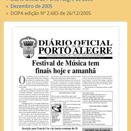
[Item] DOPA edição Nº 2.686 de 29/12/2005
Dezembro de 2005
[Item] DOPA edição extra Nº 2.686 de 29/12/2005
DOPA edição Nº 2.683 de 26/12/2005
[Item] DOPA edição Nº 2.687 de 30/12/2005
[Item] DOPA 1ª edição extra Nº 2.687 de 30/12/2005
[Item] DOPA 2ª edição extra Nº 2.687 de 30/12/2005
[Subsérie] Diário Oficial de Porto Alegre de 2006
[Subsérie] Diário Oficial de Porto Alegre de 2007
[Subsérie] Diário Oficial de Porto Alegre de 2008
[Subsérie] Diário Oficial de Porto Alegre de 2009
[Subsérie] Diário Oficial de Porto Alegre de 2010
[Subsérie] Diário Oficial de Porto Alegre de 2011
[Série] Licenciamento das atividades econômicas no Município (Concessão de Alvará)
[Série] Licenciamento de obras e edificações
[Série] Administração de Tributos
[Série] Contencioso Administrativo
[Série] Arrecadação de Tributos
[Série] Aquisição de bens e contratação de serviços
[Série] Gerenciamento do patrimônio documental
[Série] Gerenciamento do patrimônio imobiliário