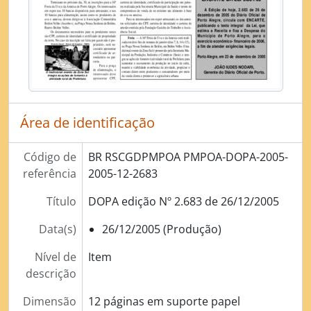
[Série] Fiscalização de Atos pelo Legislativo (demandas da Câmara de Vereadores)
[Série] Elaboração de Atos Normativos
[Série] Preservação e Conservação Ambiental
[Série] Gestão de Recursos Humanos - Processo Disciplinar
Área de identificação
Código de
BR RSCGDPMPOA PMPOA-DOPA-2005-
referência
2005-12-2683
Título
DOPA edição Nº 2.683 de 26/12/2005
Data(s)
26/12/2005 (Produção)
Nível de
Item
descrição
Dimensão
12 páginas em suporte papel