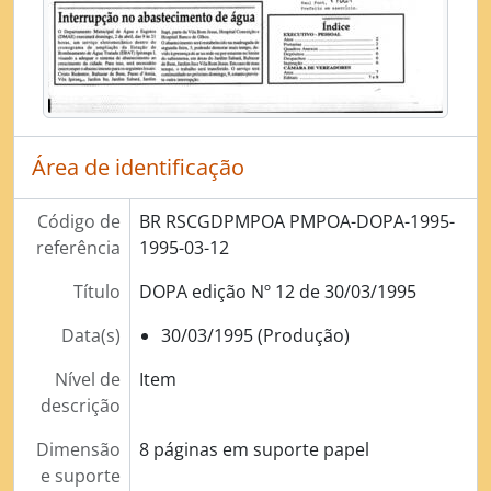
[Subsérie] Diário Oficial de Porto Alegre de 2009
[Subsérie] Diário Oficial de Porto Alegre de 2010
[Subsérie] Diário Oficial de Porto Alegre de 2011
[Série] Licenciamento das atividades econômicas no Município (Concessão de Alvará)
[Série] Licenciamento de obras e edificações
[Série] Administração de Tributos
Área de identificação
[Série] Contencioso Administrativo
[Série] Arrecadação de Tributos
Código de
BR RSCGDPMPOA PMPOA-DOPA-1995-
[Série] Aquisição de bens e contratação de serviços
referência
1995-03-12
[Série] Gerenciamento do patrimônio documental
[Série] Gerenciamento do patrimônio imobiliário
Título
DOPA edição Nº 12 de 30/03/1995
[Série] Fiscalização de Atos pelo Legislativo (demandas da Câmara de Vereadores)
Data(s)
[Série] Elaboração de Atos Normativos
30/03/1995 (Produção)
[Série] Preservação e Conservação Ambiental
Nível de
Item
[Série] Gestão de Recursos Humanos - Processo Disciplinar
descrição
Dimensão
8 páginas em suporte papel
e suporte