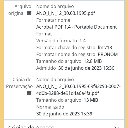
Arquivo
Nome do arquivo
original
ANO_I_N_12_30.03.1995.pdf
Formatar nome
Acrobat PDF 1.4 - Portable Document
Format
Versão do formato
1.4
Formatar chave do registro
fmt/18
Formatar nome do registro
PRONOM
Tamanho do arquivo
12.8 MiB
Admitido
30 de junho de 2023 15:36
Cópia de
Nome do arquivo
Preservação
ANO_I_N_12_30.03.1995-69f82c93-00d7-
4d0b-9288-de91d4a6a4fa.pdf
Tamanho do arquivo
13 MiB
Normalizado
30 de junho de 2023 15:39
Cópias de Acesso