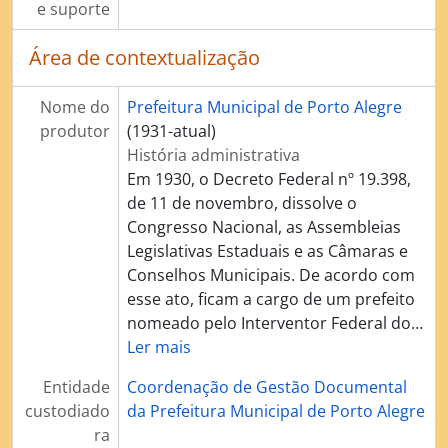
[Série] Contencioso Administrativo
e suporte
[Série] Arrecadação de Tributos
[Série] Aquisição de bens e contratação de serviços
Área de contextualização
[Série] Gerenciamento do patrimônio documental
[Série] Gerenciamento do patrimônio imobiliário
Nome do
Prefeitura Municipal de Porto Alegre
[Série] Fiscalização de Atos pelo Legislativo (demandas da Câmara de Vereadores)
produtor
(1931-atual)
[Série] Elaboração de Atos Normativos
História administrativa
[Série] Preservação e Conservação Ambiental
Em 1930, o Decreto Federal nº 19.398,
[Série] Gestão de Recursos Humanos - Processo Disciplinar
de 11 de novembro, dissolve o
Congresso Nacional, as Assembleias
Legislativas Estaduais e as Câmaras e
Conselhos Municipais. De acordo com
esse ato, ficam a cargo de um prefeito
nomeado pelo Interventor Federal do
…
Ler mais
Entidade
Coordenação de Gestão Documental
custodiado
da Prefeitura Municipal de Porto Alegre
ra