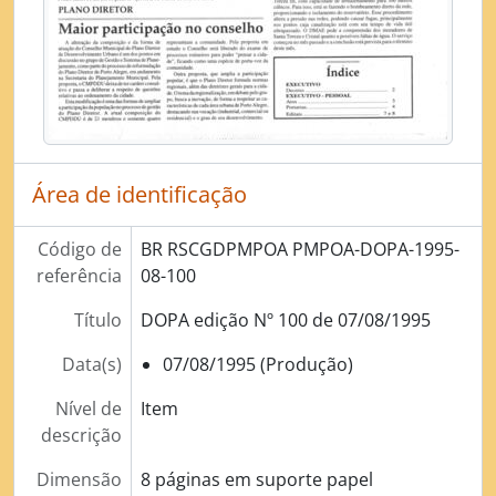
[Subsérie] Diário Oficial de Porto Alegre de 1997
[Subsérie] Diário Oficial de Porto Alegre de 1998
[Subsérie] Diário Oficial de Porto Alegre de 1999
[Subsérie] Diário Oficial de Porto Alegre de 2000
[Subsérie] Diário Oficial de Porto Alegre de 2001
[Subsérie] Diário Oficial de Porto Alegre de 2002
[Subsérie] Diário Oficial de Porto Alegre de 2003
Área de identificação
[Subsérie] Diário Oficial de Porto Alegre de 2004
[Subsérie] Diário Oficial de Porto Alegre de 2005
Código de
BR RSCGDPMPOA PMPOA-DOPA-1995-
[Subsérie] Diário Oficial de Porto Alegre de 2006
referência
08-100
[Subsérie] Diário Oficial de Porto Alegre de 2007
[Subsérie] Diário Oficial de Porto Alegre de 2008
Título
DOPA edição Nº 100 de 07/08/1995
[Subsérie] Diário Oficial de Porto Alegre de 2009
Data(s)
07/08/1995 (Produção)
[Subsérie] Diário Oficial de Porto Alegre de 2010
[Subsérie] Diário Oficial de Porto Alegre de 2011
Nível de
Item
[Série] Licenciamento das atividades econômicas no Município (Concessão de Alvará)
descrição
[Série] Licenciamento de obras e edificações
[Série] Administração de Tributos
Dimensão
8 páginas em suporte papel