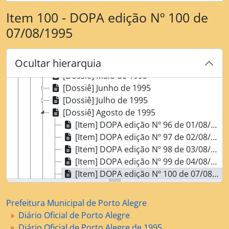
Item 100 - DOPA edição Nº 100 de
[Fundo] Prefeitura Municipal de Porto Alegre
[Série] Diário Oficial de Porto Alegre
07/08/1995
[Subsérie] Diário Oficial de Porto Alegre de 1995
[Dossiê] Março de 1995
Ocultar hierarquia
[Dossiê] Abril de 1995
[Dossiê] Maio de 1995
[Dossiê] Junho de 1995
[Dossiê] Julho de 1995
[Dossiê] Agosto de 1995
[Item] DOPA edição Nº 96 de 01/08/1995
[Item] DOPA edição Nº 97 de 02/08/1995
[Item] DOPA edição Nº 98 de 03/08/1995
[Item] DOPA edição Nº 99 de 04/08/1995
[Item] DOPA edição Nº 100 de 07/08/1995
[Item] DOPA edição Nº 101 de 08/08/1995
[Item] DOPA edição Nº 102 de 09/08/1995
Prefeitura Municipal de Porto Alegre
[Item] DOPA edição Nº 103 de 10/08/1995
Diário Oficial de Porto Alegre
[Item] DOPA edição Nº 104 de 11/08/1995
Diário Oficial de Porto Alegre de 1995