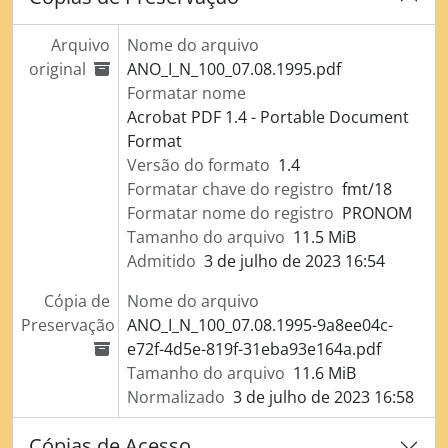
Arquivo
Nome do arquivo
original
ANO_I_N_100_07.08.1995.pdf
Formatar nome
Acrobat PDF 1.4 - Portable Document
Format
Versão do formato
1.4
Formatar chave do registro
fmt/18
Formatar nome do registro
PRONOM
Tamanho do arquivo
11.5 MiB
Admitido
3 de julho de 2023 16:54
Cópia de
Nome do arquivo
Preservação
ANO_I_N_100_07.08.1995-9a8ee04c-
e72f-4d5e-819f-31eba93e164a.pdf
Tamanho do arquivo
11.6 MiB
Normalizado
3 de julho de 2023 16:58
Cópias de Acesso