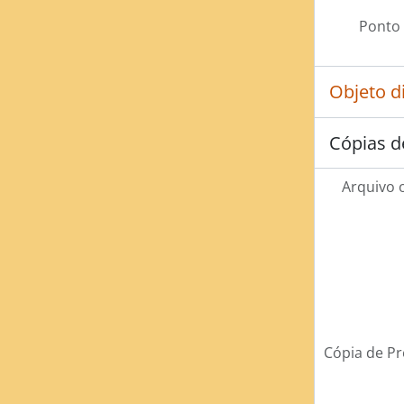
Ponto 
Objeto d
Cópias d
Arquivo o
Cópia de P