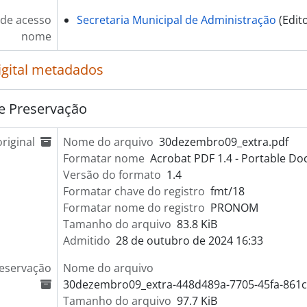
de acesso
Secretaria Municipal de Administração
(Edit
nome
igital metadados
e Preservação
riginal
Nome do arquivo
30dezembro09_extra.pdf
Formatar nome
Acrobat PDF 1.4 - Portable D
Versão do formato
1.4
Formatar chave do registro
fmt/18
Formatar nome do registro
PRONOM
Tamanho do arquivo
83.8 KiB
Admitido
28 de outubro de 2024 16:33
reservação
Nome do arquivo
30dezembro09_extra-448d489a-7705-45fa-861c
Tamanho do arquivo
97.7 KiB