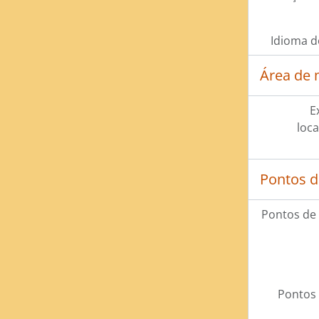
Idioma d
Área de 
E
loca
Pontos d
Pontos de
Pontos 