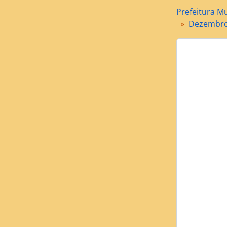
Prefeitura Mu
[Sé
Dezembro
[Sé
[Sé
[Sé
[Sé
[Sé
[S
[Sé
[Sé
[Sé
[Sé
[Sé