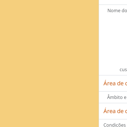
Nome do
cus
Área de 
Âmbito e
Área de 
Condições 