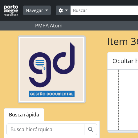
Skip to main content
Buscar
Opções de busca
Navegar
PMPA Atom
Item 3
Ocultar 
Busca rápida
Buscar