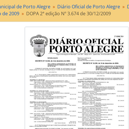
[Subsérie] Diário Oficial de Porto Alegre de 2011
nicipal de Porto Alegre
Diário Oficial de Porto Alegre
rie] Licenciamento das atividades econômicas no Município
 de 2009
DOPA 2ª edição Nº 3.674 de 30/12/2009
rie] Licenciamento de obras e edificações
rie] Administração de Tributos
rie] Contencioso Administrativo
rie] Arrecadação de Tributos
rie] Aquisição de bens e contratação de serviços
érie] Gerenciamento do patrimônio documental
rie] Gerenciamento do patrimônio imobiliário
rie] Fiscalização de Atos pelo Legislativo (demandas da Câ
rie] Elaboração de Atos Normativos
rie] Preservação e Conservação Ambiental
rie] Gestão de Recursos Humanos - Processo Disciplinar