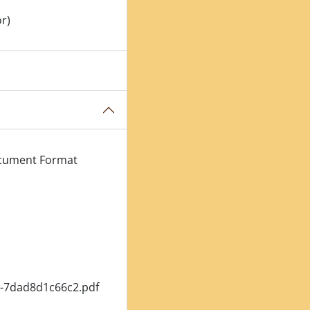
or)
ocument Format
-7dad8d1c66c2.pdf