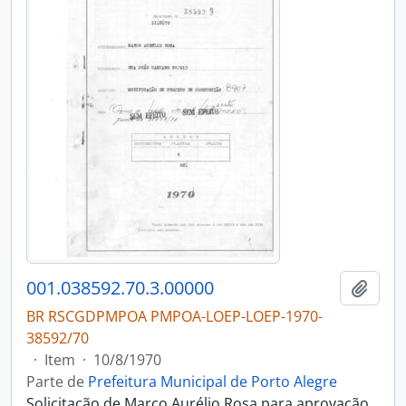
001.038592.70.3.00000
Adici
BR RSCGDPMPOA PMPOA-LOEP-LOEP-1970-
38592/70
·
Item
·
10/8/1970
Parte de
Prefeitura Municipal de Porto Alegre
Solicitação de Marco Aurélio Rosa para aprovação