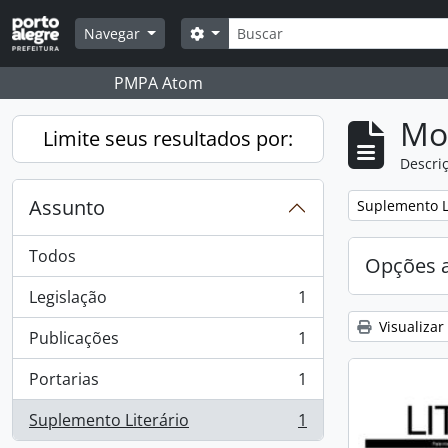
Skip to main content
Buscar
Opções de busca
Navegar
PMPA Atom
Mo
Limite seus resultados por:
Descriç
Assunto
Remover filtro
Suplemento L
Todos
Opções 
Legislação
1
, 1 resultados
Visualizar
Publicações
1
, 1 resultados
Portarias
1
, 1 resultados
Suplemento Literário
1
, 1 resultados