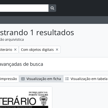
Busque na página de navegação
strando 1 resultados
ão arquivística
:
Remover filtro:
iterário
Com objetos digitais
avançadas de busca
 impressão
Visualização em ficha
Visualização em tabela