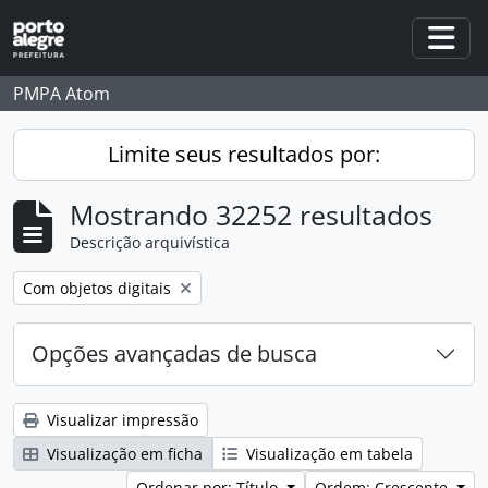
Skip to main content
Togg
PMPA Atom
Limite seus resultados por:
Mostrando 32252 resultados
Descrição arquivística
Remover filtro:
Com objetos digitais
Opções avançadas de busca
Visualizar impressão
Visualização em ficha
Visualização em tabela
Ordenar por: Título
Ordem: Crescente