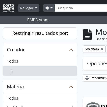
Skip to main content
Búsqueda
Search options
Navegar
PMPA Atom
Mo
Restringir resultados por:
Descrip
Creador
Remove filter:
Sin título
Todos
Opcione
1
, 1 resultados
Imprimir v
Materia
Todos