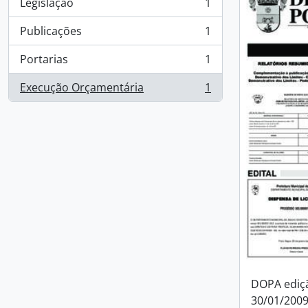
Legislação
1
, 1 resultados
Publicações
1
, 1 resultados
Portarias
1
, 1 resultados
Execução Orçamentária
1
, 1 resultados
DOPA ediçã
30/01/200