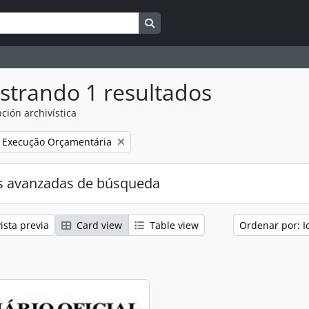
Search in browse page
strando 1 resultados
ción archivística
Remove filter:
Execução Orçamentária
s avanzadas de búsqueda
ista previa
Card view
Table view
Ordenar por: I