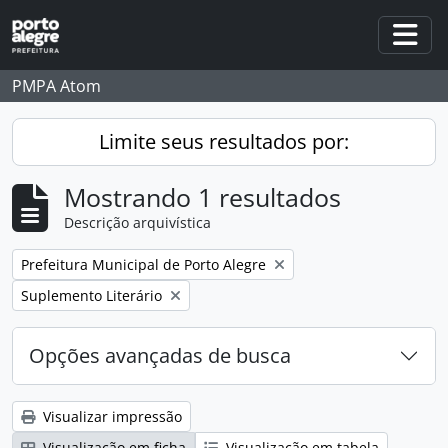
Skip to main content
Togg
PMPA Atom
Limite seus resultados por:
Mostrando 1 resultados
Descrição arquivística
Remover filtro:
Prefeitura Municipal de Porto Alegre
Remover filtro:
Suplemento Literário
Opções avançadas de busca
Visualizar impressão
Visualização em ficha
Visualização em tabela