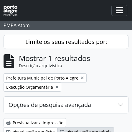
Skip to main content
Togg
PMPA Atom
Limite os seus resultados por:
Mostrar 1 resultados
Descrição arquivística
Remover filtro:
Prefeitura Municipal de Porto Alegre
Remover filtro:
Execução Orçamentária
Opções de pesquisa avançada
Previsualizar a impressão
Visualização em ficha
Visualização em tabela