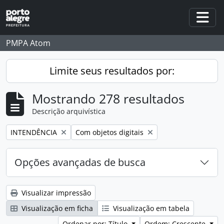
Skip to main content
Togg
PMPA Atom
Limite seus resultados por:
Mostrando 278 resultados
Descrição arquivística
Remover filtro:
Remover filtro:
INTENDÊNCIA
Com objetos digitais
Opções avançadas de busca
Visualizar impressão
Visualização em ficha
Visualização em tabela
Ordenar por: Título
Ordem: Crescente