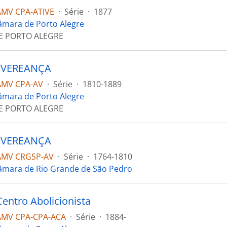
MV CPA-ATIVE
·
Série
·
1877
âmara de Porto Alegre
E PORTO ALEGRE
 VEREANÇA
AMV CPA-AV
·
Série
·
1810-1889
âmara de Porto Alegre
E PORTO ALEGRE
 VEREANÇA
AMV CRGSP-AV
·
Série
·
1764-1810
âmara de Rio Grande de São Pedro
Centro Abolicionista
AMV CPA-CPA-ACA
·
Série
·
1884-