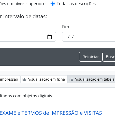
de descrição de nível superior
ões em níveis superiores
Todas as descrições
or intervalo de datas:
Fim
 impressão
Visualização em ficha
Visualização em tabela
ltados com objetos digitais
 EXAME e TERMOS de IMPRESSÃO e VISITAS