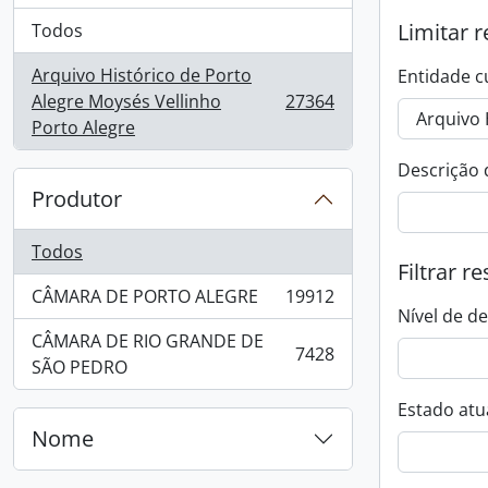
Limitar r
Todos
Arquivo Histórico de Porto
Entidade c
Alegre Moysés Vellinho
27364
, 27364 resultados
Porto Alegre
Descrição 
Produtor
Todos
Filtrar r
CÂMARA DE PORTO ALEGRE
19912
, 19912 resultados
Nível de d
CÂMARA DE RIO GRANDE DE
7428
, 7428 resultados
SÃO PEDRO
Estado atua
Nome