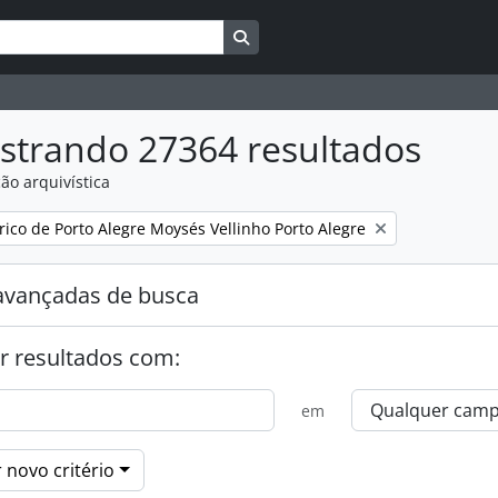
Busque na página de navegação
strando 27364 resultados
ão arquivística
:
rico de Porto Alegre Moysés Vellinho Porto Alegre
avançadas de busca
r resultados com:
em
 novo critério