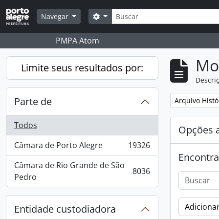
Skip to main content
Buscar
Opções de busca
Navegar
PMPA Atom
Mo
Limite seus resultados por:
Descriç
Parte de
Remover filtro
Arquivo Histó
Todos
Opções 
Câmara de Porto Alegre
19326
, 19326 resultados
Encontra
Câmara de Rio Grande de São
8036
, 8036 resultados
Pedro
Adicionar
Entidade custodiadora