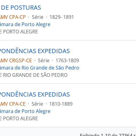
 DE POSTURAS
AMV CPA-CP
·
Série
·
1829- 1891
âmara de Porto Alegre
E PORTO ALEGRE
PONDÊNCIAS EXPEDIDAS
AMV CRGSP-CE
·
Série
·
1763-1809
âmara de Rio Grande de São Pedro
E RIO GRANDE DE SÃO PEDRO
PONDÊNCIAS EXPEDIDAS
AMV CPA-CE
·
Série
·
1810-1889
âmara de Porto Alegre
E PORTO ALEGRE
Exibindo 1-10 de 27364 