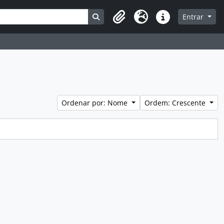
Busque na página de navegação
Entrar
Área de Transferência
Idioma
Atalhos
Ordenar por: Nome
Ordem: Crescente